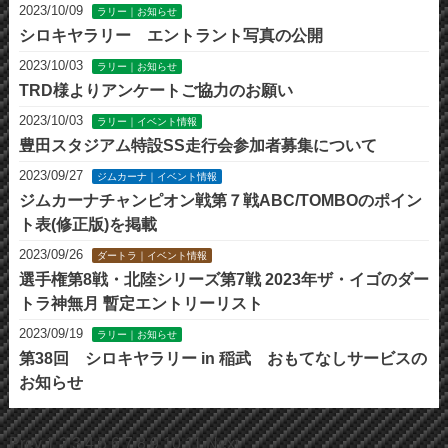
2023/10/09
ラリー｜お知らせ
シロキヤラリー エントラント写真の公開
2023/10/03
ラリー｜お知らせ
TRD様よりアンケートご協力のお願い
2023/10/03
ラリー｜イベント情報
豊田スタジアム特設SS走行会参加者募集について
2023/09/27
ジムカーナ｜イベント情報
ジムカーナチャンピオン戦第７戦ABC/TOMBOのポイン
ト表(修正版)を掲載
2023/09/26
ダートラ｜イベント情報
選手権第8戦・北陸シリーズ第7戦 2023年ザ・イゴのダー
トラ神無月 暫定エントリーリスト
2023/09/19
ラリー｜お知らせ
第38回 シロキヤラリー in 稲武 おもてなしサービスの
お知らせ
Prev
1
2
3
4
5
6
7
8
9
10
11
Next