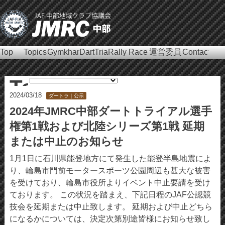
Top
Topics
Gymkhana
DartTrial
Rally
Race
運営委員
Contact
会
Topics
2024/03/18
ダートラ｜公示
2024年JMRC中部ダートトライアル選手
権第1戦および北陸シリーズ第1戦 延期
または中止のお知らせ
1月1日に石川県能登地方にて発生した能登半島地震によ
り、輪島市門前モータースポーツ公園周辺も甚大な被害
を受けており、輪島市役所よりイベント中止要請を受け
ております。 この状況を踏まえ、下記日程のJAF公認競
技会を延期または中止致します。 延期および中止どちら
になるかについては、決定次第別途皆様にお知らせ致し