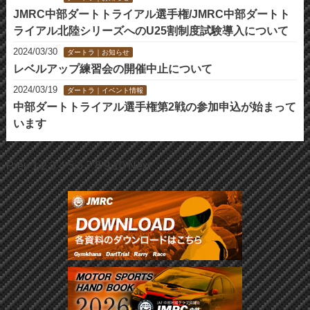
JMRC中部ダートトライアル選手権/JMRC中部ダートト
ライアル北陸シリーズへのU25割制度試験導入について
2024/03/30
ダートラ｜お知らせ
レベルアップ練習会の開催中止について
2024/03/19
ダートラ｜イベント情報
中部ダートトライアル選手権第2戦の参加申込が始まって
います
Prev
1
2
3
4
5
6
7
8
9
10
Next