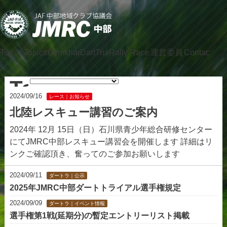
Top
Topics
Gymkhana
DartTrial
Rally
Race
運営委員
Contact
会
Topics
2024/09/16
レース｜お知らせ
北陸レスキュー講習のご案内
2024年 12月 15日（日）石川県青少年総合研修センター
にてJMRC中部レスキュー講習会を開催します 詳細はリ
ンクご確認頂き、奮ってのご参加お願いします
2024/09/11
ダートラ｜公示
2025年JMRC中部ダートトライアル選手権規定
2024/09/09
ダートラ｜イベント情報
選手権第1戦(延期分)の暫定エントリーリスト掲載