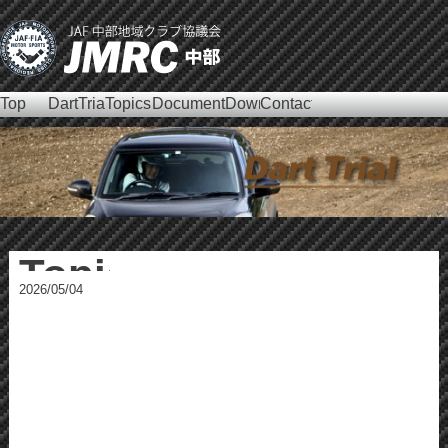
Top
DartTrial
Topics
DocumentDownload
Contact
JMRC Chubu
Official Site
Topics
2026/05/04
Warning
: Undefined variable $clist in
/home/users/0/sub.jp-
akanoo/web/2013/application/views/darttrial/news.html
on line
60
Warning
: Trying to access array offset on null in
/home/users/0/sub.jp-
akanoo/web/2013/application/views/darttrial/news.html
on line
60
Warning
: Trying to access array offset on null in
/home/users/0/sub.jp-
akanoo/web/2013/application/views/darttrial/news.html
on line
60