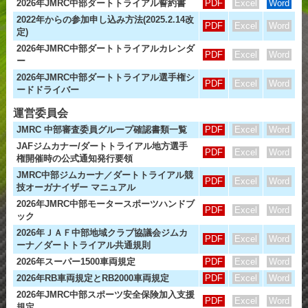
2026年JMRC中部ダートトライアル誓約書
PDF
Excel
Word
2022年からの参加申し込み方法(2025.2.14改
PDF
Excel
Word
定)
2026年JMRC中部ダートトライアルカレンダ
PDF
Excel
Word
ー
2026年JMRC中部ダートトライアル選手権シ
PDF
Excel
Word
ードドライバー
運営委員会
JMRC 中部審査委員グループ確認書類一覧
PDF
Excel
Word
JAFジムカナー/ダートトライアル地方選手
PDF
Excel
Word
権開催時の公式通知発行要領
JMRC中部ジムカーナ／ダートトライアル競
PDF
Excel
Word
技オーガナイザー マニュアル
2026年JMRC中部モータースポーツハンドブ
PDF
Excel
Word
ック
2026年ＪＡＦ中部地域クラブ協議会ジムカ
PDF
Excel
Word
ーナ／ダートトライアル共通規則
2026年スーパー1500車両規定
PDF
Excel
Word
2026年RB車両規定とRB2000車両規定
PDF
Excel
Word
2026年JMRC中部スポーツ安全保険加入支援
PDF
Excel
Word
規定