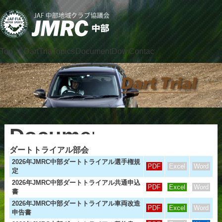
Top
DartTrial
Topics
DocumentDownload
Contact
JMRC Chubu
Official Site
Document
ダートトライアル部会
Download
2026年JMRC中部ダートトライアル選手権規
PDF
Excel
Word
定
2026年JMRC中部ダートトライアル共通申込
PDF
Excel
Word
書
2026年JMRC中部ダートトライアル車両改造
PDF
Excel
Word
申告書