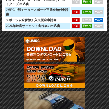
PDF
Excel
Word
トタイプ)申込書
JMRC中部モータースポーツ互助会給付申請
PDF
Excel
Word
書
スポーツ安全保険加入支援金申請書
PDF
Excel
Word
2026年鈴鹿サーキット走行会の申込書
PDF
Excel
Word