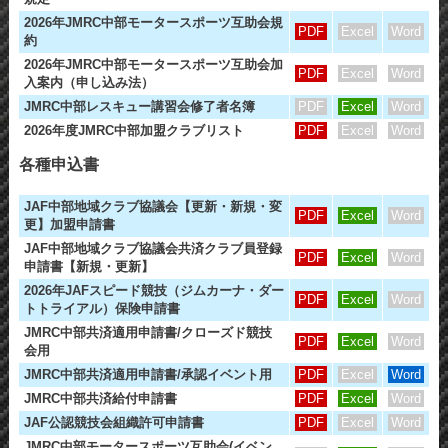
2026年JMRC中部モータースポーツ互助会規
PDF
Excel
Word
約
2026年JMRC中部モータースポーツ互助会加
PDF
Excel
Word
入案内（申し込み法）
JMRC中部レスキュー講習会修了者名簿
PDF
Excel
Word
2026年度JMRC中部加盟クラブリスト
PDF
Excel
Word
各種申込書
JAF中部地域クラブ協議会【更新・新規・変
PDF
Excel
Word
更】加盟申請書
JAF中部地域クラブ協議会共済クラブ員登録
PDF
Excel
Word
申請書【新規・更新】
2026年JAFスピード競技（ジムカーナ・ダー
PDF
Excel
Word
トトライアル）保険申請書
JMRC中部共済適用申請書/クローズド競技
PDF
Excel
Word
会用
JMRC中部共済適用申請書/承認イベント用
PDF
Excel
Word
JMRC中部共済給付申請書
PDF
Excel
Word
JAF公認競技会組織許可申請書
PDF
Excel
Word
JMRC中部モータースポーツ互助会(イベン