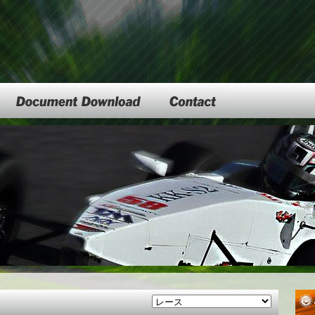
DocumentDownload
Contact
bu Official S