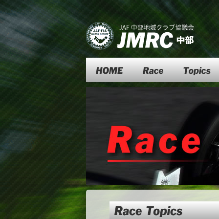
Top
Race
Topics
JMRC Chu
Topics