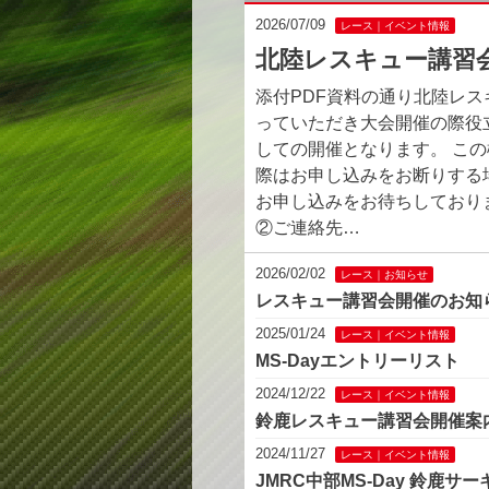
2026/07/09
レース｜イベント情報
北陸レスキュー講習
添付PDF資料の通り北陸レ
っていただき大会開催の際役
しての開催となります。 こ
際はお申し込みをお断りする
お申し込みをお待ちしており
②ご連絡先…
2026/02/02
レース｜お知らせ
レスキュー講習会開催のお知
2025/01/24
レース｜イベント情報
MS-Dayエントリーリスト
2024/12/22
レース｜イベント情報
鈴鹿レスキュー講習会開催案
2024/11/27
レース｜イベント情報
JMRC中部MS-Day 鈴鹿