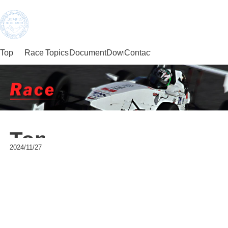
Top
Race
Topics
DocumentDownload
Contact
JMRC Chubu
Official Site
Topics
2024/11/27
Warning
: Undefined variable $clist in
/home/users/0/sub.jp-
akanoo/web/2013/application/views/race/news.html
on line
60
Warning
: Trying to access array offset on null in
/home/users/0/sub.jp-
akanoo/web/2013/application/views/race/news.html
on line
60
Warning
: Trying to access array offset on null in
/home/users/0/sub.jp-
akanoo/web/2013/application/views/race/news.html
on line
60