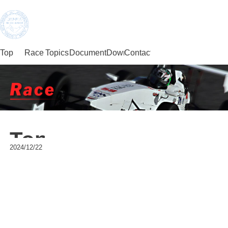
Top
Race
Topics
DocumentDownload
Contact
JMRC Chubu
Official Site
Topics
2024/12/22
Warning
: Undefined variable $clist in
/home/users/0/sub.jp-
akanoo/web/2013/application/views/race/news.html
on line
60
Warning
: Trying to access array offset on null in
/home/users/0/sub.jp-
akanoo/web/2013/application/views/race/news.html
on line
60
Warning
: Trying to access array offset on null in
/home/users/0/sub.jp-
akanoo/web/2013/application/views/race/news.html
on line
60