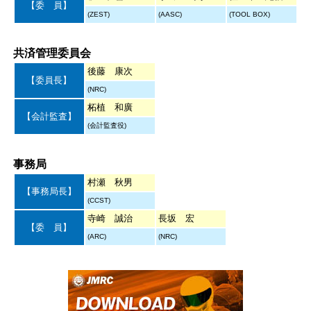
【委 員】
(ZEST)
(AASC)
(TOOL BOX)
共済管理委員会
後藤 康次
【委員長】
(NRC)
柘植 和廣
【会計監査】
(会計監査役)
事務局
村瀬 秋男
【事務局長】
(CCST)
寺崎 誠治
長坂 宏
【委 員】
(ARC)
(NRC)