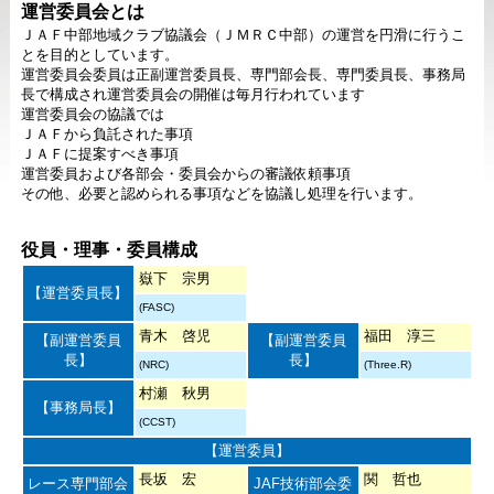
運営委員会とは
ＪＡＦ中部地域クラブ協議会（ＪＭＲＣ中部）の運営を円滑に行うこ
とを目的としています。
運営委員会委員は正副運営委員長、専門部会長、専門委員長、事務局
長で構成され運営委員会の開催は毎月行われています
運営委員会の協議では
ＪＡＦから負託された事項
ＪＡＦに提案すべき事項
運営委員および各部会・委員会からの審議依頼事項
その他、必要と認められる事項などを協議し処理を行います。
役員・理事・委員構成
嶽下 宗男
【運営委員長】
(FASC)
青木 啓児
福田 淳三
【副運営委員
【副運営委員
長】
長】
(NRC)
(Three.R)
村瀬 秋男
【事務局長】
(CCST)
【運営委員】
長坂 宏
関 哲也
レース専門部会
JAF技術部会委