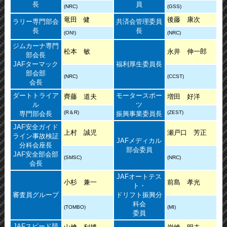
長
員
(NRC)
(GSS)
竜田 健
後藤 康次
ラリー専門部会
共済会管理委員
長
長
(ON!)
(NRC)
ジムカーナ専門
松本 敏
永井 伸一郎
部会長
JAFターマック
福利厚生委員長
部会部
(NRC)
(CCST)
会長
ダートトライア
モータースポー
齊藤 道夫
増田 好洋
ル
ツ
(R＆R)
(ZEST)
専門部会長
振興事業委員長
JAF安全ガイド
上村 誠児
瀬戸口 芳正
ライン事故検証
JAFメディカル
分科会座長
部会委員
JAF安全部会部
(SMSC)
(NRC)
会長
JAFオートテス
小杉 兼一
前島 孝光
ト・
審査員グループ
ドリフト振興分
科会
(TOMBO)
(MI)
委員
JAFスピード競