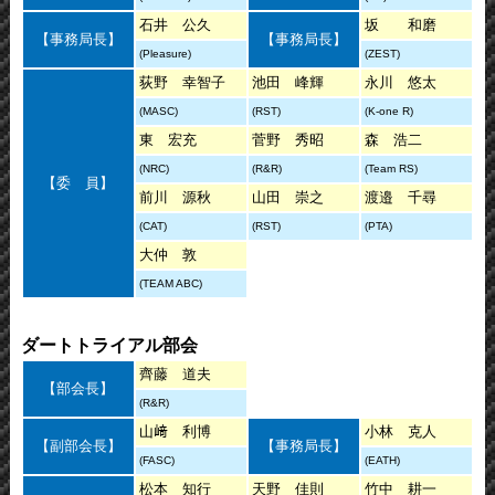
石井 公久
坂 和磨
【事務局長】
【事務局長】
(Pleasure)
(ZEST)
荻野 幸智子
池田 峰輝
永川 悠太
(MASC)
(RST)
(K-one R)
東 宏充
菅野 秀昭
森 浩二
(NRC)
(R&R)
(Team RS)
【委 員】
前川 源秋
山田 崇之
渡邉 千尋
(CAT)
(RST)
(PTA)
大仲 敦
(TEAM ABC)
ダートトライアル部会
齊藤 道夫
【部会長】
(R&R)
山﨑 利博
小林 克人
【副部会長】
【事務局長】
(FASC)
(EATH)
松本 知行
天野 佳則
竹中 耕一