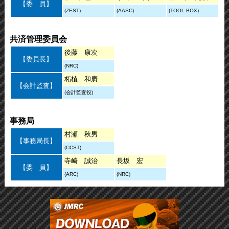
【委 員】
(ZEST)
(AASC)
(TOOL BOX)
共済管理委員会
後藤 康次
【委員長】
(NRC)
柘植 和廣
【会計監査】
(会計監査役)
事務局
村瀬 秋男
【事務局長】
(CCST)
寺崎 誠治
長坂 宏
【委 員】
(ARC)
(NRC)