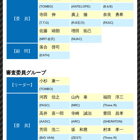
(TOMBO)
(ANTELOPE)
(B＆B)
寺田 伸
廣上 徹
奈良 勇希
【委 員】
(T.T.G)
(R-8石川)
(FASC)
佐藤 靖朗
増田 拓己
(MRT-金沢)
(NUAC)
落合 啓司
【顧 問】
(EATH)
審査委員グループ
小杉 兼一
【リーダー】
(TOMBO)
河西 信之
山内 泰
福田 淳三
(FASC)
(NRC)
(Three.R)
高井 喜一郎
寺崎 誠治
豊田 昌孝
(AASC)
(ARC)
(SHERATON)
【委 員】
芳田 浩二
坂 和麿
村本 孝一
(BIG VAN)
(ZEST)
(Three.R)