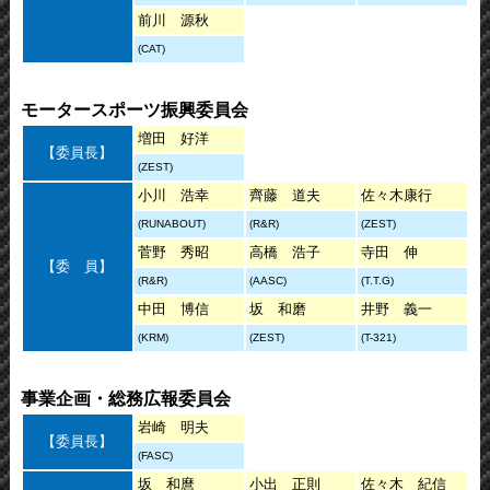
前川 源秋
(CAT)
モータースポーツ振興委員会
増田 好洋
【委員長】
(ZEST)
小川 浩幸
齊藤 道夫
佐々木康行
(RUNABOUT)
(R&R)
(ZEST)
菅野 秀昭
高橋 浩子
寺田 伸
【委 員】
(R&R)
(AASC)
(T.T.G)
中田 博信
坂 和磨
井野 義一
(KRM)
(ZEST)
(T-321)
事業企画・総務広報委員会
岩崎 明夫
【委員長】
(FASC)
坂 和麿
小出 正則
佐々木 紀信