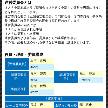
運営委員会とは
ＪＡＦ中部地域クラブ協議会（ＪＭＲＣ中部）の運営を円滑に行うこ
とを目的としています。
運営委員会委員は正副運営委員長、専門部会長、専門委員長、事務局
長で構成され運営委員会の開催は毎月行われています
運営委員会の協議では
ＪＡＦから負託された事項
ＪＡＦに提案すべき事項
運営委員および各部会・委員会からの審議依頼事項
その他、必要と認められる事項などを協議し処理を行います。
役員・理事・委員構成
嶽下 宗男
【運営委員長】
(FASC)
青木 啓児
福田 淳三
【副運営委員
【副運営委員
長】
長】
(NRC)
(Three.R)
村瀬 秋男
【事務局長】
(CCST)
【運営委員】
長坂 宏
関 哲也
レース専門部会
JAF技術部会委