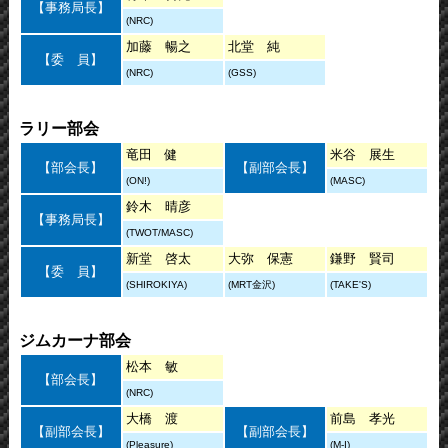
【事務局長】
(NRC)
加藤 暢之
北堂 純
【委 員】
(NRC)
(GSS)
ラリー部会
竜田 健
米谷 展生
【部会長】
【副部会長】
(ON!)
(MASC)
鈴木 晴彦
【事務局長】
(TWOT/MASC)
新堂 啓太
大弥 保憲
鎌野 賢司
【委 員】
(SHIROKIYA)
(MRT金沢)
(TAKE'S)
ジムカーナ部会
松本 敏
【部会長】
(NRC)
大橋 渡
前島 孝光
【副部会長】
【副部会長】
(Pleasure)
(M-I)