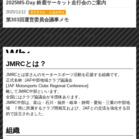
2025MS-Day 鈴鹿サーキット走行会のご案内
2025/11/12
運営委員会｜会議議事録
第303回運営委員会議事メモ
Prev
1
2
3
4
5
6
7
Next
Whats
JMRCとは？
JMRC
JMRCとは皆さんのモータースポーツ活動を応援する組織です。
正式名称 :JAF中部地域クラブ協議会
[JAF Motorsports Clubs Regional Conference]
略してJMRC中部といいます。
全国にはクラブ協議会が８団体あります。
JMRC中部は、富山・石川・福井・岐阜・静岡・愛知・三重の中部地
域 ７県に所属するクラブ間相互および、JAFとの交流を強化する目
的で設立されました。
組織