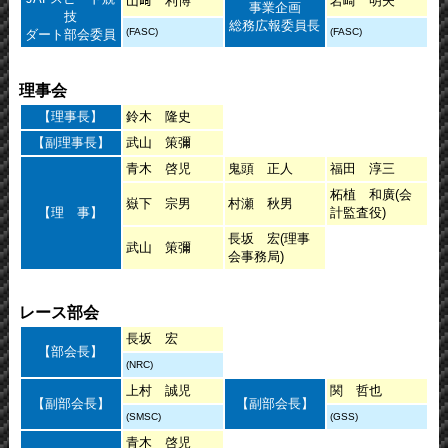
山﨑 利博
岩崎 明夫
事業企画
技
総務広報委員長
(FASC)
(FASC)
ダート部会委員
理事会
【理事長】
鈴木 隆史
【副理事長】
武山 策彌
青木 啓児
鬼頭 正人
福田 淳三
柘植 和廣(会
嶽下 宗男
村瀬 秋男
【理 事】
計監査役)
長坂 宏(理事
武山 策彌
会事務局)
レース部会
長坂 宏
【部会長】
(NRC)
上村 誠児
関 哲也
【副部会長】
【副部会長】
(SMSC)
(GSS)
青木 啓児