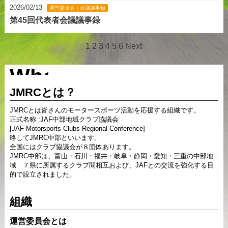
2026/02/13
運営委員会｜会議議事録
第45回代表者会議議事録
1
2
3
4
5
6
Next
Whats
JMRCとは？
JMRC
JMRCとは皆さんのモータースポーツ活動を応援する組織です。
正式名称 :JAF中部地域クラブ協議会
[JAF Motorsports Clubs Regional Conference]
略してJMRC中部といいます。
全国にはクラブ協議会が８団体あります。
JMRC中部は、富山・石川・福井・岐阜・静岡・愛知・三重の中部地
域 ７県に所属するクラブ間相互および、JAFとの交流を強化する目
的で設立されました。
組織
運営委員会とは