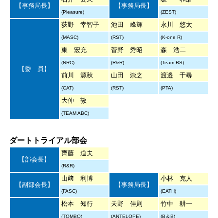
【事務局長】
【事務局長】
(Pleasure)
(ZEST)
荻野 幸智子
池田 峰輝
永川 悠太
(MASC)
(RST)
(K-one R)
東 宏充
菅野 秀昭
森 浩二
(NRC)
(R&R)
(Team RS)
【委 員】
前川 源秋
山田 崇之
渡邉 千尋
(CAT)
(RST)
(PTA)
大仲 敦
(TEAM ABC)
ダートトライアル部会
齊藤 道夫
【部会長】
(R&R)
山﨑 利博
小林 克人
【副部会長】
【事務局長】
(FASC)
(EATH)
松本 知行
天野 佳則
竹中 耕一
(TOMBO)
(ANTELOPE)
(B＆B)