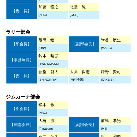
加藤 暢之
北堂 純
【委 員】
(NRC)
(GSS)
ラリー部会
竜田 健
米谷 展生
【部会長】
【副部会長】
(ON!)
(MASC)
鈴木 晴彦
【事務局長】
(TWOT/MASC)
新堂 啓太
大弥 保憲
鎌野 賢司
【委 員】
(SHIROKIYA)
(MRT金沢)
(TAKE'S)
ジムカーナ部会
松本 敏
【部会長】
(NRC)
大橋 渡
前島 孝光
【副部会長】
【副部会長】
(Pleasure)
(M-I)
石井 公久
坂 和磨