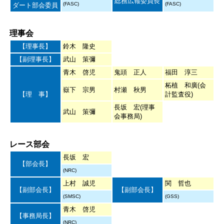
総務広報委員長
(FASC)
(FASC)
ダート部会委員
理事会
【理事長】
鈴木 隆史
【副理事長】
武山 策彌
青木 啓児
鬼頭 正人
福田 淳三
柘植 和廣(会
嶽下 宗男
村瀬 秋男
【理 事】
計監査役)
長坂 宏(理事
武山 策彌
会事務局)
レース部会
長坂 宏
【部会長】
(NRC)
上村 誠児
関 哲也
【副部会長】
【副部会長】
(SMSC)
(GSS)
青木 啓児
【事務局長】
(NRC)