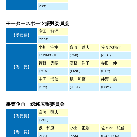
(CAT)
モータースポーツ振興委員会
増田 好洋
【委員長】
(ZEST)
小川 浩幸
齊藤 道夫
佐々木康行
(RUNABOUT)
(R&R)
(ZEST)
菅野 秀昭
高橋 浩子
寺田 伸
【委 員】
(R&R)
(AASC)
(T.T.G)
中田 博信
坂 和磨
井野 義一
(KRM)
(ZEST)
(T-321)
事業企画・総務広報委員会
岩崎 明夫
【委員長】
(FASC)
坂 和麿
小出 正則
佐々木 紀信
【委 員】
(ZEST)
(AASC)
(TOOL BOX)