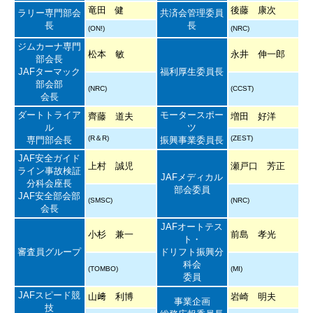
竜田 健
後藤 康次
ラリー専門部会
共済会管理委員
長
長
(ON!)
(NRC)
ジムカーナ専門
松本 敏
永井 伸一郎
部会長
JAFターマック
福利厚生委員長
部会部
(NRC)
(CCST)
会長
ダートトライア
モータースポー
齊藤 道夫
増田 好洋
ル
ツ
(R＆R)
(ZEST)
専門部会長
振興事業委員長
JAF安全ガイド
上村 誠児
瀬戸口 芳正
ライン事故検証
JAFメディカル
分科会座長
部会委員
JAF安全部会部
(SMSC)
(NRC)
会長
JAFオートテス
小杉 兼一
前島 孝光
ト・
審査員グループ
ドリフト振興分
科会
(TOMBO)
(MI)
委員
JAFスピード競
山﨑 利博
岩崎 明夫
事業企画
技