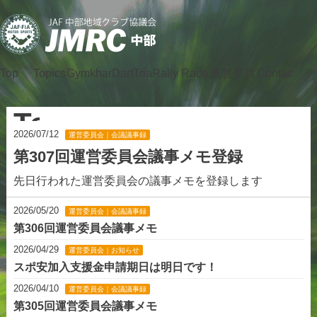
Top
Topics
Gymkhana
DartTrial
Rally
Race
運営委員
Contact
会
Topics
2026/07/12
運営委員会｜会議議事録
第307回運営委員会議事メモ登録
先日行われた運営委員会の議事メモを登録します
2026/05/20
運営委員会｜会議議事録
第306回運営委員会議事メモ
2026/04/29
運営委員会｜お知らせ
スポ安加入支援金申請期日は明日です！
2026/04/10
運営委員会｜会議議事録
第305回運営委員会議事メモ