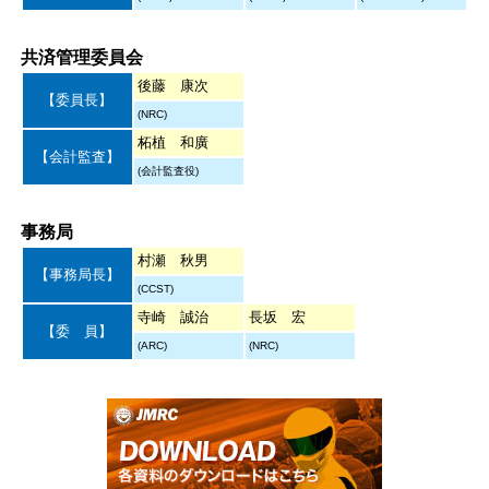
共済管理委員会
後藤 康次
【委員長】
(NRC)
柘植 和廣
【会計監査】
(会計監査役)
事務局
村瀬 秋男
【事務局長】
(CCST)
寺崎 誠治
長坂 宏
【委 員】
(ARC)
(NRC)