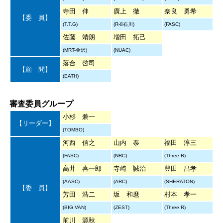
寺田 伸
廣上 徹
奈良 勇希
【委 員】
(T.T.G)
(R-8石川)
(FASC)
佐藤 靖朗
増田 拓己
(MRT-金沢)
(NUAC)
落合 啓司
【顧 問】
(EATH)
審査委員グループ
小杉 兼一
【リーダー】
(TOMBO)
河西 信之
山内 泰
福田 淳三
(FASC)
(NRC)
(Three.R)
高井 喜一郎
寺崎 誠治
豊田 昌孝
(AASC)
(ARC)
(SHERATON)
【委 員】
芳田 浩二
坂 和麿
村本 孝一
(BIG VAN)
(ZEST)
(Three.R)
前川 源秋