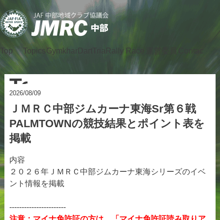
Top
Topics
Gymkhana
DartTrial
Rally
Race
運営委員
Contact
会
Topics
2026/08/09
ＪＭＲＣ中部ジムカーナ東海Sr第６戦
PALMTOWNの競技結果とポイント表を
掲載
内容
２０２６年ＪＭＲＣ中部ジムカーナ東海シリーズのイベ
ント情報を掲載
-----------------------
注意：マイナ免許証の方は、「マイナ免許証読み取りア