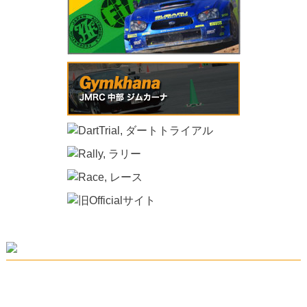
JAF 中部地域クラブ協議会JMRC中部
Home
|
Topics
|
What’s JMRC
|
Gymkhana
|
DirtTrial
|
Rally
|
Race
|
Contact
|
Privacy Poricy
|
Sitemap
|
Links