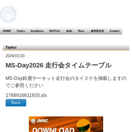
Top
Topics
Gymkhana
DartTrial
Rally
Race
運営委員
Contact
会
Topics
2026/01/20
MS-Day2026 走行会タイムテーブル
MS-Day鈴鹿サーキット走行会のタイスケを掲載しますの
でご参照ください
1768916611920.xls
Back