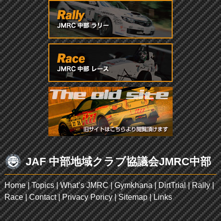
JAF 中部地域クラブ協議会JMRC中部
Home
|
Topics
|
What’s JMRC
|
Gymkhana
|
DirtTrial
|
Rally
|
Race
|
Contact
|
Privacy Poricy
|
Sitemap
|
Links