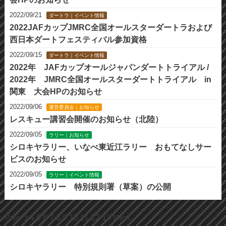
2022/09/21
ダートラ｜イベント情報
2022JAFカップJMRC全国オールスターダートラおよび
西日本ダートフェスティバル参加資格
2022/09/15
ダートラ｜イベント情報
2022年 JAFカップオールジャパンダートトライアル /
2022年 JMRC全国オールスターダートトライアル in
関東 大会HPのお知らせ
2022/09/06
運営委員会｜お知らせ
レスキュー講習会開催のお知らせ（北陸）
2022/09/05
ラリー｜お知らせ
シロキヤラリー、いなべ東近江ラリー おもてなしサー
ビスのお知らせ
2022/09/05
ラリー｜イベント情報
シロキヤラリー 特別規則署（草案）の公開
Prev
3
4
5
6
7
8
9
10
11
12
13
Next