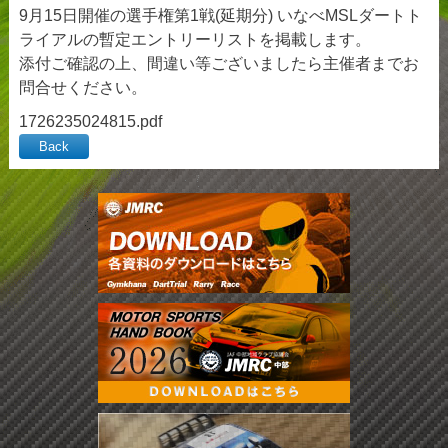
9月15日開催の選手権第1戦(延期分) いなべMSLダートト
ライアルの暫定エントリーリストを掲載します。
添付ご確認の上、間違い等ございましたら主催者までお
問合せください。
1726235024815.pdf
Back